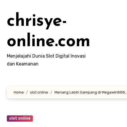
Skip
to
chrisye-
content
online.com
Menjelajahi Dunia Slot Digital Inovasi
dan Keamanan
Home
slot online
Menang Lebih Gampang di Megawin888, Pl
slot online