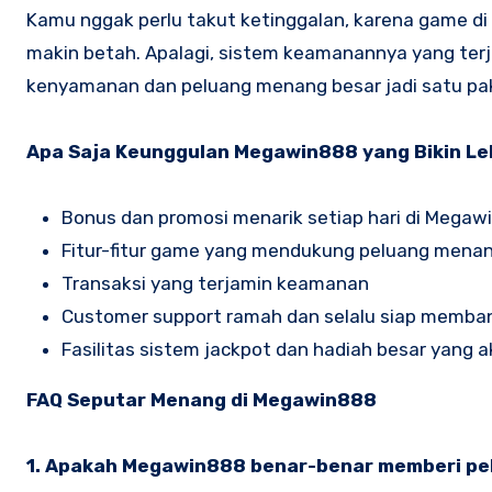
Kamu nggak perlu takut ketinggalan, karena game d
makin betah. Apalagi, sistem keamanannya yang terj
kenyamanan dan peluang menang besar jadi satu pak
Apa Saja Keunggulan Megawin888 yang Bikin L
Bonus dan promosi menarik setiap hari di Mega
Fitur-fitur game yang mendukung peluang mena
Transaksi yang terjamin keamanan
Customer support ramah dan selalu siap memba
Fasilitas sistem jackpot dan hadiah besar yang a
FAQ Seputar Menang di Megawin888
1. Apakah Megawin888 benar-benar memberi pe