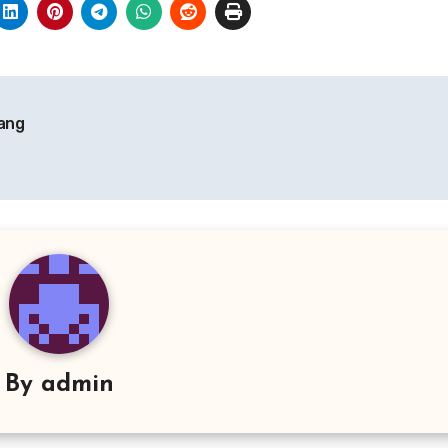
yang
By
admin