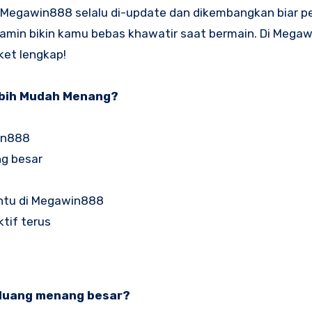
i Megawin888 selalu di-update dan dikembangkan biar 
amin bikin kamu bebas khawatir saat bermain. Di Mega
et lengkap!
ebih Mudah Menang?
win888
ng besar
ntu di Megawin888
ktif terus
luang menang besar?