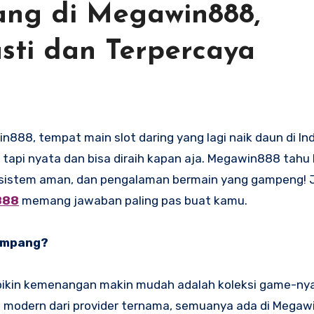
ng di Megawin888,
asti dan Terpercaya
api nyata dan bisa diraih kapan aja. Megawin888 tahu 
, sistem aman, dan pengalaman bermain yang gampeng! J
888
memang jawaban paling pas buat kamu.
ampang?
bikin kemenangan makin mudah adalah koleksi game-ny
me modern dari provider ternama, semuanya ada di Megaw