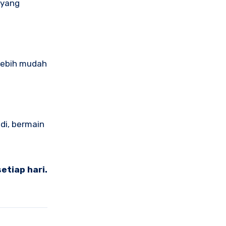
 yang
 lebih mudah
di, bermain
etiap hari.