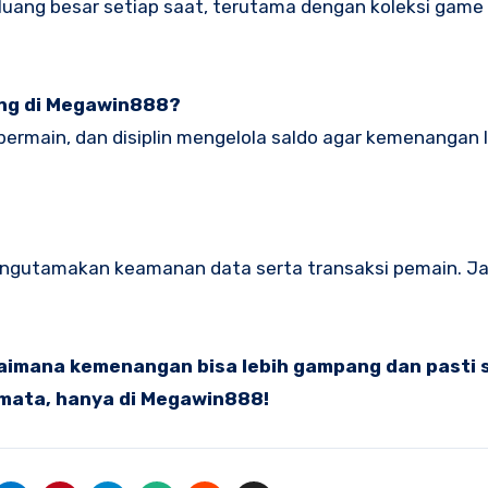
uang besar setiap saat, terutama dengan koleksi game
ng di Megawin888?
 bermain, dan disiplin mengelola saldo agar kemenangan
engutamakan keamanan data serta transaksi pemain. Ja
imana kemenangan bisa lebih gampang dan pasti s
mata, hanya di Megawin888!