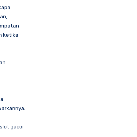
capai
nan,
sempatan
n ketika
tan
da
warkannya.
slot gacor