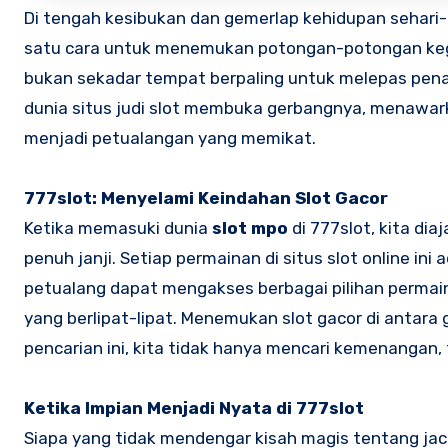
Di tengah kesibukan dan gemerlap kehidupan sehari-hari, siapa yang tidak mendamba secercah kebahagiaan? Salah
satu cara untuk menemukan potongan-potongan keg
bukan sekadar tempat berpaling untuk melepas penat;
dunia situs judi slot membuka gerbangnya, menawa
menjadi petualangan yang memikat.
777slot: Menyelami Keindahan Slot Gacor
Ketika memasuki dunia
slot mpo
di 777slot, kita di
penuh janji. Setiap permainan di situs slot online in
petualang dapat mengakses berbagai pilihan perma
yang berlipat-lipat. Menemukan slot gacor di antara
pencarian ini, kita tidak hanya mencari kemenangan,
Ketika Impian Menjadi Nyata di 777slot
Siapa yang tidak mendengar kisah magis tentang jack