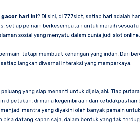
 gacor hari ini
? Di sini, di 777slot, setiap hari adalah ha
 setiap pemain berkesempatan untuk meraih sesuatu 
aman sosial yang menyatu dalam dunia judi slot online.
bermain, tetapi membuat kenangan yang indah. Dari ber
 setiap langkah diwarnai interaksi yang memperkaya.
a peluang yang siap menanti untuk dijelajahi. Tiap putar
um dipetakan, di mana kegembiraan dan ketidakpastian 
menjadi mantra yang diyakini oleh banyak pemain untu
 bisa datang kapan saja, dalam bentuk yang tak terdug