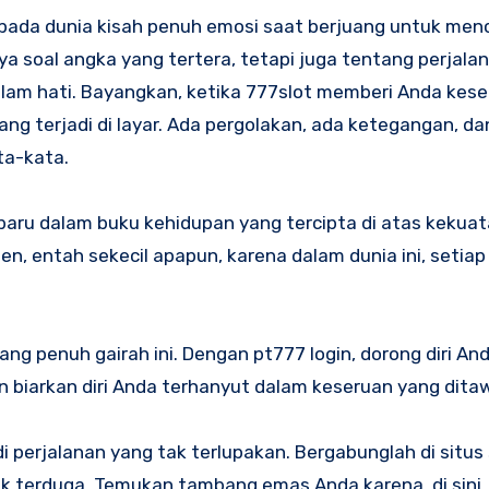
kepada dunia kisah penuh emosi saat berjuang untuk men
nya soal angka yang tertera, tetapi juga tentang perjala
lam hati. Bayangkan, ketika 777slot memberi Anda ke
ng terjadi di layar. Ada pergolakan, ada ketegangan, da
ta-kata.
aru dalam buku kehidupan yang tercipta di atas kekua
en, entah sekecil apapun, karena dalam dunia ini, setiap
g penuh gairah ini. Dengan pt777 login, dorong diri An
 biarkan diri Anda terhanyut dalam keseruan yang dita
 perjalanan yang tak terlupakan. Bergabunglah di situs 
 terduga. Temukan tambang emas Anda karena, di sini,