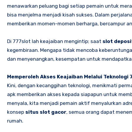
menawarkan peluang bagi setiap pemain untuk mera
bisa menjelma menjadi kisah sukses. Dalam perjalan
memberikan momen-momen berharga, bercampur ant
Di 777slot lah keajaiban mengintip; saat
slot deposi
kegembiraan. Mengapa tidak mencoba keberuntungan
dan menyenangkan, kesempatan untuk mendapatkan un
Memperoleh Akses Keajaiban Melalui Teknologi 
Kini, dengan kecanggihan teknologi, menikmati permai
apk memberikan akses kepada siapapun untuk memb
menyala, kita menjadi pemain aktif menyalurkan adre
konsep
situs slot gacor
, semua orang dapat menem
rumah.