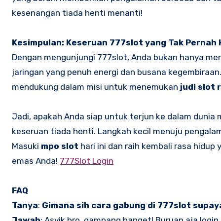
kesenangan tiada henti menanti!
Kesimpulan: Keseruan 777slot yang Tak Pernah 
Dengan mengunjungi 777slot, Anda bukan hanya me
jaringan yang penuh energi dan busana kegembiraan. 
mendukung dalam misi untuk menemukan
judi slot 
Jadi, apakah Anda siap untuk terjun ke dalam dunia
keseruan tiada henti. Langkah kecil menuju pengalaman
Masuki
mpo slot
hari ini dan raih kembali rasa hidu
emas Anda!
777Slot Login
FAQ
Tanya
:
Gimana sih cara gabung di 777slot supay
Jawab
: Asyik bro, gampang banget! Buruan aja login,