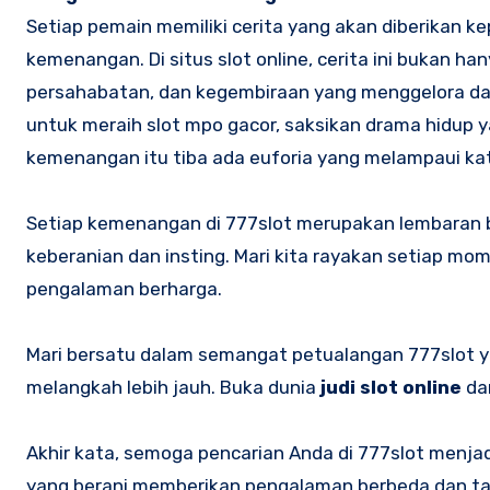
Setiap pemain memiliki cerita yang akan diberikan 
kemenangan. Di situs slot online, cerita ini bukan ha
persahabatan, dan kegembiraan yang menggelora da
untuk meraih slot mpo gacor, saksikan drama hidup ya
kemenangan itu tiba ada euforia yang melampaui ka
Setiap kemenangan di 777slot merupakan lembaran b
keberanian dan insting. Mari kita rayakan setiap mom
pengalaman berharga.
Mari bersatu dalam semangat petualangan 777slot yan
melangkah lebih jauh. Buka dunia
judi slot online
dan
Akhir kata, semoga pencarian Anda di 777slot menjadi
yang berani memberikan pengalaman berbeda dan tak